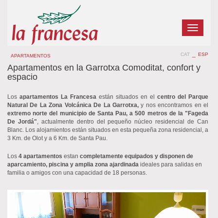
Toggle
navigatio
_
CAT
ESP
APARTAMENTOS
Apartamentos en la Garrotxa Comoditat, confort y
espacio
Los
apartamentos La Francesa
están situados en el
centro del Parque
Natural De La Zona Volcánica De La Garrotxa,
y nos encontramos en el
extremo norte del municipio de Santa Pau, a 500 metros de la "Fageda
De Jordá"
, actualmente dentro del pequeño núcleo residencial de Can
Blanc. Los alojamientos están situados en esta pequeña zona residencial, a
3 Km. de Olot y a 6 Km. de Santa Pau.
Los
4 apartamentos
estan
completamente equipados y disponen de
aparcamiento, piscina y amplia zona ajardinada
ideales para salidas en
familia o amigos con una capacidad de 18 personas.