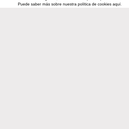
VACACIONES
Puede saber más sobre nuestra política de cookies
aquí
.
Apartamentos
LA CASA
SALA PONENT
SALA LLEVANT
SALA MESTRAL
SALA TRAMUNTANA
CASA CIRC 42
RESERVAS
CONDICIONES ALQUILER
Síguenos en
Facebook
Nos encontrarás en:
C/ Pi, 27 · Ctra. d'Olot a Santa Pau Km 3
17811 SANTA PAU (Girona)
972 26 22 41