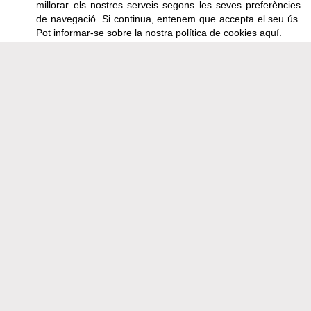
MENJAR PER EMPORTAR
millorar els nostres serveis segons les seves preferències
de navegació. Si continua, entenem que accepta el seu ús.
VACANCES
Pot informar-se sobre la nostra política de cookies
aquí
.
Apartaments
LA CASA
SALA PONENT
SALA LLEVANT
SALA MESTRAL
SALA TRAMUNTANA
CASA CIRC 42
RESERVES
CONDICIONS LLOGUER
Segueix-nos a
Facebook
Ens trobaràs a:
C/ Pi, 27 · Ctra. d'Olot a Santa Pau Km 3