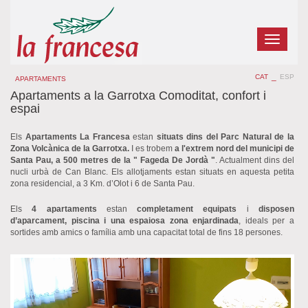
Toggle
navigatio
_
CAT
ESP
APARTAMENTS
Apartaments a la Garrotxa Comoditat, confort i
espai
Els
Apartaments La Francesa
estan
situats dins del Parc Natural de la
Zona Volcànica de la Garrotxa.
I es trobem
a l'extrem nord del municipi de
Santa Pau, a 500 metres de la " Fageda De Jordà "
. Actualment dins del
nucli urbà de Can Blanc. Els allotjaments estan situats en aquesta petita
zona residencial, a 3 Km. d’Olot i 6 de Santa Pau.
Els
4 apartaments
estan
completament equipats
i
disposen
d’aparcament, piscina i una espaiosa zona enjardinada
, ideals per a
sortides amb amics o família amb una capacitat total de fins 18 persones.